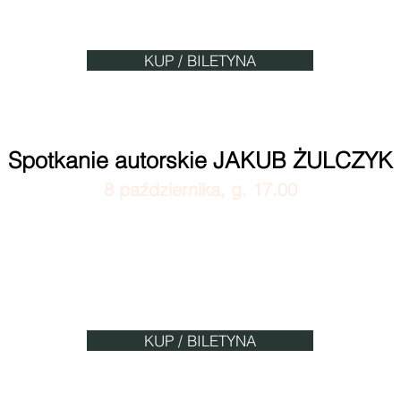
Bilety: 30/40 PLN
KUP / BILETYNA
Spotkanie autorskie JAKUB ŻULCZYK
8 października, g. 17.00
Miejski Dom Kultury Batory
ul. Stefana Batorego 6, 41–506 Chorzów
Bilety: 10/20 PLN
KUP / BILETYNA