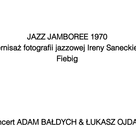
PROGRAM
JAZZ JAMBOREE 1970
nisaż fotografii jazzowej Ireny Saneckie
Fiebig
6 października, g. 18.00
Chorzowskie Centrum Kultury – Foyer
ul. Sienkiewicza 3, 41-500 Chorzów
Bilety: wstęp wolny
ncert ADAM BAŁDYCH & ŁUKASZ OJD
6 października, g. 19.30