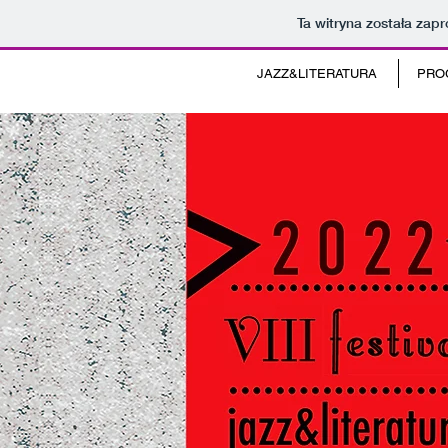
Ta witryna została za
JAZZ&LITERATURA
PRO