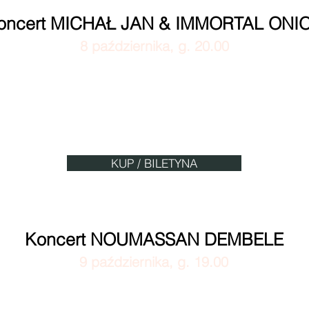
oncert MICHAŁ JAN & IMMORTAL ONI
8 października, g. 20.00
Miejski Dom Kultury Batory
ul. Stefana Batorego 6, 41–506 Chorzów
Bilety: 59/69 PLN
KUP / BILETYNA
Koncert NOUMASSAN DEMBELE
9 października, g. 19.00
Park Tradycji (oddział Siemianowickie Centrum Kultury)
Ul. Elizy Orzeszkowej 12, 41-106 Siemianowice Śląskie