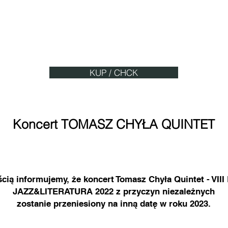
Chorzowskie Centrum Kultury
ul. Sienkiewicza 3, 41-500 Chorzów
Bilety:
: 70/80 PLN
KUP / CHCK
Koncert TOMASZ CHYŁA QUINTET
7 października, g. 20.00
Miejski Dom Kultury Batory
ul. Stefana Batorego 6, 41–506 Chorzów
ścią informujemy, że koncert Tomasz Chyła Quintet - VII
JAZZ&LITERATURA 2022 z przyczyn niezależnych
zostanie przeniesiony na inną datę w roku 2023.