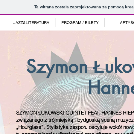
Ta witryna została zaprojektowana za pomocą kre
JAZZ&LITERATURA
PROGRAM / BILETY
ARTYŚ
Szymon Łukow
Hanne
SZYMON ŁUKOWSKI QUINTET FEAT. HANNES RIEPLER t
związanego z trójmiejską i bydgoską sceną muzy
„Hourglass”. Stylistyka zespołu oscyluje wokół no