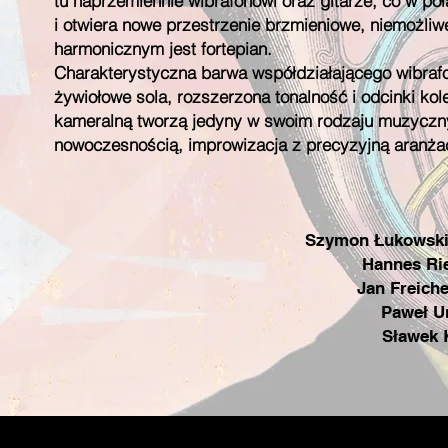
tu naprzemiennie wibrafonowi oraz gitarze, co w p
i otwiera nowe przestrzenie brzmieniowe, niemożli
harmonicznym jest fortepian.
Charakterystyczna barwa współdziałającego wibrafon
żywiołowe sola, rozszerzona tonalność i odcinki ko
kameralną tworzą jedyny w swoim rodzaju muzyczny 
nowoczesnością, improwizacja z precyzyjną aranża
Szymon Łukowsk
Hannes Ri
Jan Freich
Paweł U
Sławek 