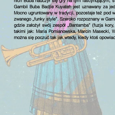
nich Buba nauczył się gry na tym fascynującym, 
Gambii Buba Badjie Kuyateh jest uznawany za jed
Mocno ugruntowany w tradycji, pozostaje też pod w
zwanego „funky style”. Szeroko rozpoznany w Gamb
gdzie założył swój zespół „Bantamba” (fuzja kory,
takimi jak: Maria Pomianowska, Marcin Masecki, Wł
można się poczuć tak jak wtedy, kiedy ktoś opowiad