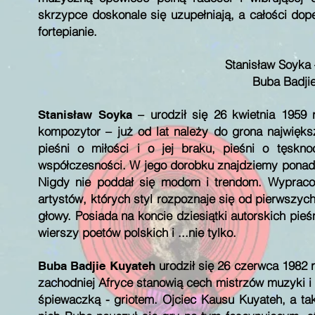
skrzypce doskonale się uzupełniają, a całości dop
fortepianie.
Stanisław Soyka 
Buba Badjie
– urodził się 26 kwietnia 1959
Stanisław Soyka
kompozytor – już od lat należy do grona najwięk
pieśni o miłości i o jej braku, pieśni o tęskno
współczesności. W jego dorobku znajdziemy ponad 4
Nigdy nie poddał się modom i trendom. Wypraco
artystów, których styl rozpoznaje się od pierwsz
głowy. Posiada na koncie dziesiątki autorskich pie
wierszy poetów polskich i ...nie tylko.
urodził się 26 czerwca 1982 
Buba Badjie Kuyateh
zachodniej Afryce stanowią cech mistrzów muzyki i s
śpiewaczką - griotem. Ojciec Kausu Kuyateh, a ta