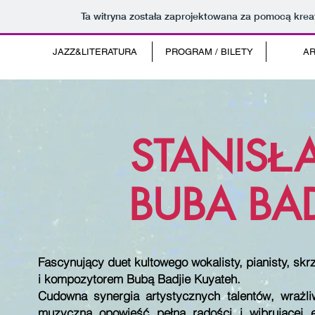
Ta witryna została zaprojektowana za pomocą kre
JAZZ&LITERATURA
PROGRAM / BILETY
AR
STANISŁ
BUBA BAD
Fascynujący duet kultowego wokalisty, pianisty, sk
i kompozytorem Bubą Badjie Kuyateh.
Cudowna synergia artystycznych talentów, wrażl
muzyczną opowieść pełną radości i wibrującej en