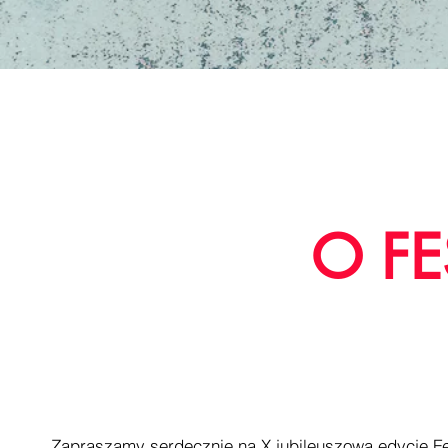
O FE
Zapraszamy serdecznie na X jubileuszową edycję Fe