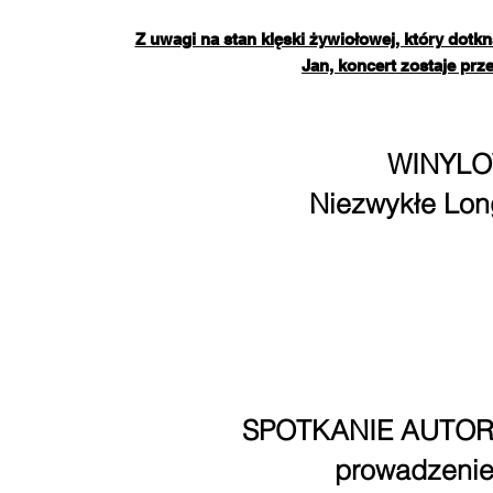
Z uwagi na stan klęski żywiołowej, który dotk
Jan,
koncert zostaje prz
WINYLO
Niezwykłe Lo
4 paźd
GALERIA SZTU
Rynek 1/Paw
Bile
SPOTKANIE AUTOR
prowadzeni