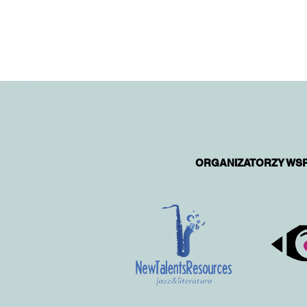
ORGANIZATORZY
WSP