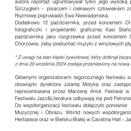
autora reportaż ugruntowywał tylko jego wysoką 
Szczygłem – pisarzem i ciekawym człowiekiem za
Rozmowę poprowadzi Ewa Niewiadomska.
Dodatkowo 12 października, przed koncertem CH
fotograficzki i projektantki graficznej Kasi St
października jako rozgrzewka przed koncertem
Chorzowie, żeby posłuchać muzyki z winylowych płyt
* Z uwagi na stan klęski żywiołowej, który dotknął bezp
z dnia 20 września 2024 zostaje przeniesiony na nową
Głównymi organizatorami tegorocznego festiwalu 
obowiązki dyrektora Jolantę Motykę oraz zastęp
reprezentowana przez Marzenę Anioł. Festiwal w
Festiwalu Jazz&Literatura odbywają się pod Patr
Do współorganizacji festiwalu dołączyło ponownie S
Muzycznej i Obrazu. Wśród nowych współorganiz
Herbatece oraz w Bielsku-Białej w Cavatina Hall - J