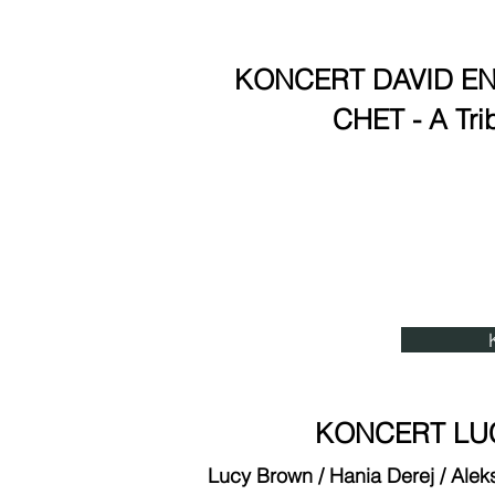
Bil
KONCERT DAVID E
CHET - A Tr
12 paźd
CHORZOWSK
Ul. Sienkie
Bil
KONCERT LU
Lucy Brown / Hania Derej / Ale