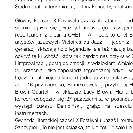
Siedem dat, cztery miasta, cztery koncerty, spotkan
Główny koncert X Festiwalu Jazz&Literatura odbę
scenie pojawią się gwiazdy francuskiego i szwajcar
repertuarem z albumu CHET – A Tribute to Chet B
artystów jazzowych Victoires du Jazz i jeden z 
generacji składają hołd legendzie, ale też malują b
odkryć tę kruchość, która tak bardzo nas dotyka w 
i improwizacji, gęstą od emocji, z wdziękiem, śmiało
20 września, jako zapowiedź tegorocznej edycji, w 
będzie miał miejsce koncert jednego z najciekawszy
Jan. 16 października, w mikołowskiej przytulnej
Brown Quartet - w składzie Lucy Brown, Hania D
koncert odbędzie się 27 października w postindus
wystąpi Łukasz Dembiński, grając na sześci
instrumentach.
Gwiazdą literackiej części X Festiwalu Jazz&Literatu
Szczygieł. „To nie jest książka, to klejnot.” pisało 